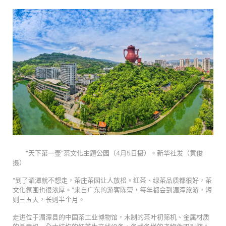
“天下第一壶”茶文化主题公园（4月5日摄）。新华社发（黄俊
摄）
“到了湄潭就不想走，茶庄茶园让人放松。红茶、绿茶品质都很好，茶
文化氛围也很浓厚。”来自广东的游客陈莹，每年都会到湄潭旅游，短
则三五天，长则半个月。
走进位于湄潭县的中国茶工业博物馆，木制的茶叶初筛机、金属材质