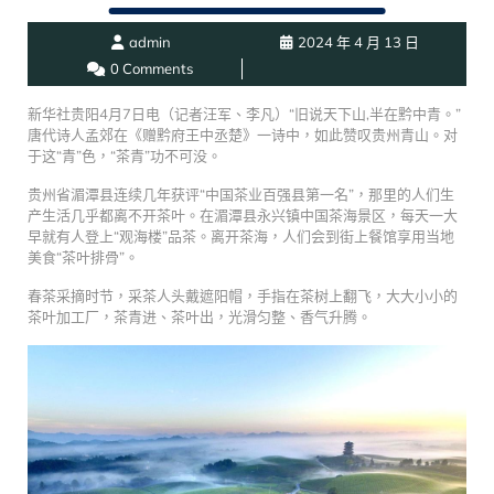
admin
2024 年 4 月 13 日
0 Comments
新华社贵阳4月7日电（记者汪军、李凡）“旧说天下山,半在黔中青。”
唐代诗人孟郊在《赠黔府王中丞楚》一诗中，如此赞叹贵州青山。对
于这“青”色，“茶青”功不可没。
贵州省湄潭县连续几年获评“中国茶业百强县第一名”，那里的人们生
产生活几乎都离不开茶叶。在湄潭县永兴镇中国茶海景区，每天一大
早就有人登上“观海楼”品茶。离开茶海，人们会到街上餐馆享用当地
美食“茶叶排骨”。
春茶采摘时节，采茶人头戴遮阳帽，手指在茶树上翻飞，大大小小的
茶叶加工厂，茶青进、茶叶出，光滑匀整、香气升腾。