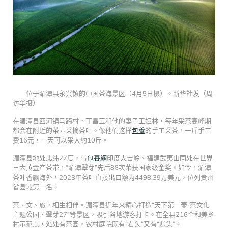
位于湄潭县永兴镇的中国茶海景区（4月5日摄）。新华社发（周
访华摄）
在湄潭县西河镇马蹄村，丁昌玉和他的妻子王娅林，每年采茶高峰期
都会在附近的茶园采摘茶叶。像他们这样
包養
的手工采茶，一斤手工
费16元，一天可以采大约10斤。
湄潭县地处北纬27度，与
包養網
印度大吉岭、福建武夷山同处在世界
三大黄金产茶带，“湄潭翠芽”先后88次荣获国家级金奖。如今，湄潭
茶叶香飘海外，2023年茶叶直接出口额为4498.39万美元，位列贵州
省县域第一名。
茶、文、旅，相生相伴。湄潭县近年来精心打造“天下第一壶”茶文化
主题公园、翠芽27°等景区，吸引各地游客打卡。在全县216个和美乡
村示范点，处处有茶园，农村庭院既有“看头”又有“赚头”。