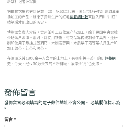
新华社记者汪军摄
据博物馆里的史料记载，20世纪50年代末，国际市场开始出现湄潭茶
场加工的产品，结束了贵州生产的红毛
包養網比較
茶拼入四川“川红”
精制后才能出口的历史。
博物馆负责人介绍，贵州茶叶工业化生产与加工，始于民国中央实验
茶场落户湄潭。那时，除使用铁锅、竹制品等传统制茶工具外，还研
制和使用了悬挂式萎凋帘、木制发酵架、木质烘干箱等茶机具生产和
加工绿茶、红茶和黑茶。
在湄潭这片1800余平方公里的土地上，有很多关于茶叶的历
包養網
史。今天，经过30万茶农的不断耕耘，湄潭茶“青”色更浓。
發佈留言
發佈留言必須填寫的電子郵件地址不會公開。
必填欄位標示為
*
留言
*