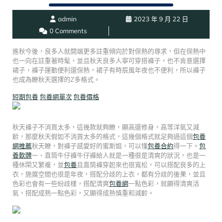
admin
2023 年 9 月 22 日
0 Comments
進秋今後，良多人就開端更多註重傾向於對保熱的尋求，但在保熱中
也一向在註重著時髦，並且秋天良多人寧可穿搭褲子，也不肯意選擇
裙子，褲子運動便利還保熱，裙子有時辰風年夜也不便利，所以褲子
也成為瞭秋天選擇的Z多格式。
短期包養
包養網單次
包養價格
秋天褲子不消買太多，這幾款就夠瞭，顯高還修身，高等洋氣又減
齡，那麼秋天假如不消買太多的格式，這幾個格式就足夠過這個
包養
網推薦
秋天瞭，對褲子感愛好的蜜斯姐，可以懂
包養合約
得一下。
包
養軟體
一、直筒牛仔褲牛仔褲給人就是一種很是清爽的狀況，也是一
種休閑又繁複，並
包養
且直筒褲穿起來也很寬松，可以搭配良多的上
衣，施展空間也很是年夜，搭配分歧的上衣，都有分歧的後果，並且
色彩也會有一些紛歧樣，搭配清爽
包養網
一點色彩，就顯得清爽活
氣，搭配成熟一點色彩，又顯得成熟慎重和減齡。