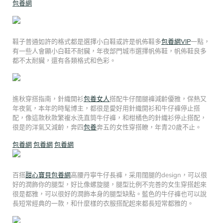
包養網
鞋子普通如許的格式都是選擇小白鞋或許是帆佈鞋多
包養網VIP
一點，
有一些人會顯小白鞋不耐臟，年夜部門城市選擇帆佈鞋，帆佈鞋良多
都不太耐臟，還有各類格式和色彩。
進秋穿搭指南，針織開衫
包養女人
搭配牛仔闊腿褲減齡優雅，保熱又
年夜氣，本年的時髦博主，都很是愛好用針織開衫和牛仔褲停止搭
配，像這款秋款繁複水洗直筒牛仔褲，和柑橘色的針織衫停止搭配，
很是的洋氣又減齡，奔四
包養
奔五的女性穿搭瞭，年青20歲不止。
包養網
包養網
包養網
百搭
甜心寶貝包養網
高腰丹寧牛仔長褲，采用闊腿的design，可以很
好的潤飾你的腿型，好比像螺旋腿，腿型比例不完善的女生穿搭起來
很是都雅，可以很好的潤飾本身的腿型缺點。藍色的牛仔褲也可以說
長短常經典的一款，和什麼樣的衣服搭配起來都長短常都雅的。