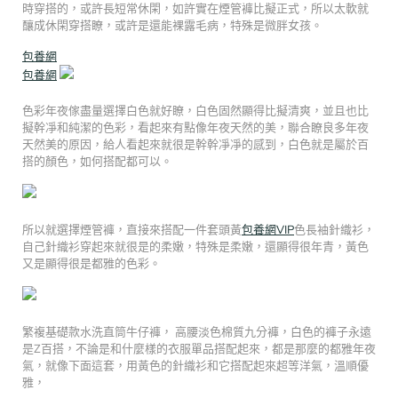
時穿搭的，或許長短常休閑，如許實在煙管褲比擬正式，所以太軟就
釀成休閑穿搭瞭，或許是還能裸露毛病，特殊是微胖女孩。
包養網
包養網
色彩年夜傢盡量選擇白色就好瞭，白色固然顯得比擬清爽，並且也比
擬幹凈和純潔的色彩，看起來有點像年夜天然的美，聯合瞭良多年夜
天然美的原因，給人看起來就很是幹幹凈凈的感到，白色就是屬於百
搭的顏色，如何搭配都可以。
所以就選擇煙管褲，直接來搭配一件套頭黃
包養網VIP
色長袖針織衫，
自己針織衫穿起來就很是的柔嫩，特殊是柔嫩，還顯得很年青，黃色
又是顯得很是都雅的色彩。
繁複基礎款水洗直筒牛仔褲， 高腰淡色棉質九分褲，白色的褲子永遠
是Z百搭，不論是和什麼樣的衣服單品搭配起來，都是那麼的都雅年夜
氣，就像下面這套，用黃色的針織衫和它搭配起來超等洋氣，溫順優
雅，