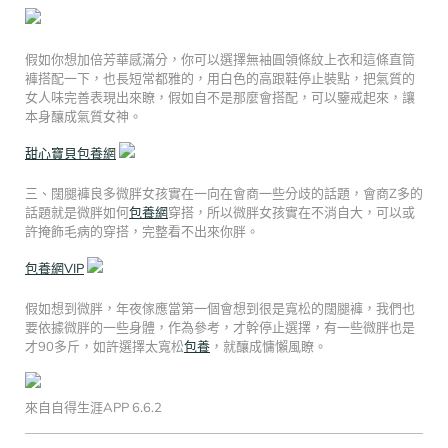
假如你想加倍芳華感滿分，你可以選擇無袖圓領條紋上衣和這條直筒
褲搭配一下，也長短常都雅的，用白色的高跟鞋停止裝點，把氣質的
女人味完善表現出來瞭，假如自不是那麼會搭配，可以鑒戒起來，讓
本身釀成氣質女神。
甜心寶貝包養網
三、闊腿褲良多微胖女孩實在一向在會商一些分歧的話題，會商Z多的
話題就是微胖如何
包養網
穿搭，所以微胖女孩實在不消自大，可以或
許掩飾毛病的穿搭，完整看不出來你胖。
包養網VIP
假如想到微胖，年夜傢應當第一個會想到很是寬松的闊腿褲，我們也
要依據微胖的一些身體，作為參考，才幹停止選擇，有一些微胖也是
才90多斤，如許選擇太寬松
包養
，就釀成慵懶風瞭。
來自自得生涯APP 6.6.2