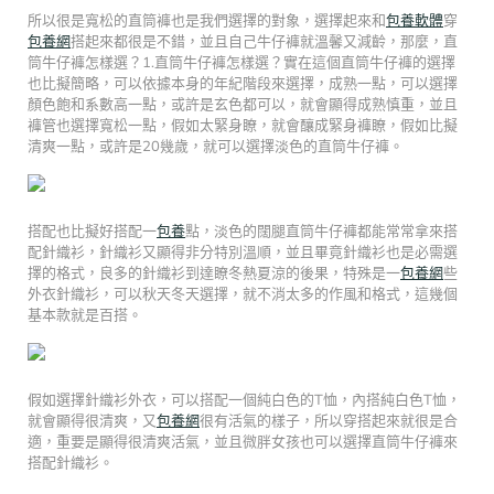
所以很是寬松的直筒褲也是我們選擇的對象，選擇起來和
包養軟體
穿
包養網
搭起來都很是不錯，並且自己牛仔褲就溫馨又減齡，那麼，直
筒牛仔褲怎樣選？1.直筒牛仔褲怎樣選？實在這個直筒牛仔褲的選擇
也比擬簡略，可以依據本身的年紀階段來選擇，成熟一點，可以選擇
顏色飽和系數高一點，或許是玄色都可以，就會顯得成熟慎重，並且
褲管也選擇寬松一點，假如太緊身瞭，就會釀成緊身褲瞭，假如比擬
清爽一點，或許是20幾歲，就可以選擇淡色的直筒牛仔褲。
搭配也比擬好搭配一
包養
點，淡色的闊腿直筒牛仔褲都能常常拿來搭
配針織衫，針織衫又顯得非分特別溫順，並且畢竟針織衫也是必需選
擇的格式，良多的針織衫到達瞭冬熱夏涼的後果，特殊是一
包養網
些
外衣針織衫，可以秋天冬天選擇，就不消太多的作風和格式，這幾個
基本款就是百搭。
假如選擇針織衫外衣，可以搭配一個純白色的T恤，內搭純白色T恤，
就會顯得很清爽，又
包養網
很有活氣的樣子，所以穿搭起來就很是合
適，重要是顯得很清爽活氣，並且微胖女孩也可以選擇直筒牛仔褲來
搭配針織衫。