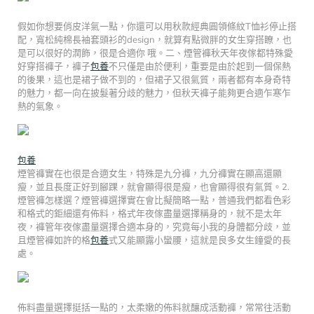
假如你想要俏皮洋氣一點，你還可以用秋款經典圓領條紋T恤衫停止搭
配，寬松純棉長袖套頭衫的design，就算有點微胖的女生穿搭瞭，也
是可以很好的潤飾，很是合適你 哦。二、煙管褲秋天年夜傢都特殊愛
好穿搭褲子，褲子
包養
不只僅是由於便利，重要是由於起到一個保熱
的後果，這也是裙子做不到的，但裙子又很氣質，兩者都有本身奇特
的魅力，都一向在披髮著分歧的魅力，但秋天褲子能夠更合適乍寒乍
熱的氣象。
包養
煙管褲實在也很是合適女生，特殊是九分褲，九分褲實在顯高還顯
瘦，並且長度正好到腳踝，就會顯得很是瘦，也會顯得很有氣質。2.
煙管褲怎樣選？煙管褲選擇實在會比擬簡略一點，普通我們都看色彩
和格式的鉅細還有佈料，格式年夜傢盡量選擇稱身的，就不是太年
夜，褲管年夜傢盡量選擇合適本身的，究竟每小我的身體都分歧，並
且煙管褲如許的格
包養
式又能顯露小蠻腰，這就是良多女生鐘愛的長
處。
佈料盡量選擇挺括一點的，太柔嫩的佈料就釀成活動褲，常常往活動