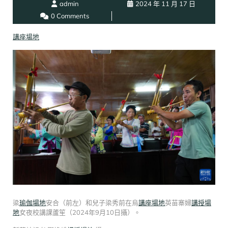
admin
2024 年 11 月 17 日
0 Comments
講座場地
梁
瑜伽場地
安合（前左）和兒子梁秀前在烏
講座場地
英苗寨婦
講授場
地
女夜校講課蘆笙（2024年9月10日攝）。