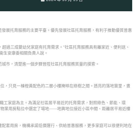
是發展托育服務的主要平臺。優先發展社區托育服務，有利于推動優質普惠
萬，超過三成嬰幼兒家庭有托育需求。“社區托育服務具有離家近、便利送、
家衛生安康委相關負責人說。
范城市，清楚進一個步驟晉陞社區托育服務質量的摸索。
地位，只見一棟橙黃配色的二層小樓掩映在綠樹之間。透亮的落地窗里，晝
雙職工家庭為主。為滿足社區居平易近的托育需求，對照綠色、節能、環
區物業用房點位中選定了場地——地輿地位接近小區中間、距離居平易近樓
建配套用房，機構承諾低價運行、供給普惠服務，更多家庭可以很便利地在