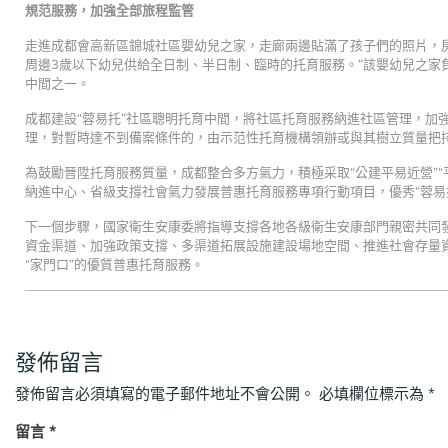
規范服務，加強全部旅程監管
走進成都會高新區錦城社區嬰幼兒之家，走廊兩邊貼滿了孩子們的照片，
周邊3歲以下幼兒供給全日制、半日制、臨時的托育服務。”該嬰幼兒之家負
中間之一。
成都建設“蓉易托”社區聰明托育中間，將社區托育服務納進社區管理，加
理，對暫時達不到備案條件的，由示范性托育機構領辦或與其樹立質量把
為鼓勵晉陞托育服務質量，成都整合多方氣力，積極采取“公建平易近營”“
納進中心、省級支撐社會氣力發展普惠托育服務專項行動項目，優秀“蓉易
下一個步驟，國家衛生安康委將指導支撐各地各級衛生安康部門親密共同
資金渠道、加強政策支撐、多渠道拓展設施建設場地空間、推進社會存量
“家門口”的優質普惠托育服務。
發佈留言
發佈留言必須填寫的電子郵件地址不會公開。
必填欄位標示為
*
留言
*