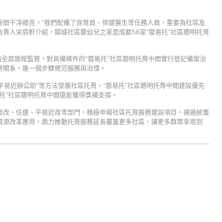
房間干凈敞亮。“我們配備了保育員、保健醫生等任務人員，重要為社區及
責人宋辰軒介紹，錦城社區嬰幼兒之家是成都56家“蓉易托”社區聰明托育
強全部旅程監管，對具備條件的“蓉易托”社區聰明托育中間實行登記備案治
持關系，進一個步驟規范服務與治理。
平易近辦公助”等方法發展社區托育。“蓉易托”社區聰明托育中間建設優先
托”社區聰明托育中間還能獲得獎補支撐。
發改、住建、平易近政等部門，積極申報社區托育服務建設項目，通過統籌
資源改革應用，鼎力推動托育服務延長覆蓋更多社區，讓更多群眾享用到