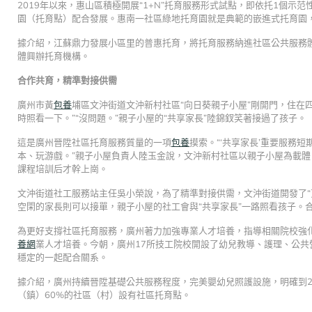
2019年以來，惠山區積極開展“1+N”托育服務形式試點，即依托1個
園（托育點）配合發展。惠南一社區綠地托育園就是典範的嵌進式托育園
據介紹，江蘇鼎力發展小區里的普惠托育，將托育服務納進社區公共服務
體興辦托育機構。
合作共育，精準對接供需
廣州市黃
包養
埔區文沖街道文沖新村社區“向日葵親子小屋”剛開門，住在
時照看一下。”“沒問題。”親子小屋的“共享家長”陸錦釵笑著接過了孩子。
這是廣州晉陞社區托育服務質量的一項
包養
摸索。“‘共享家長’重要服務
本、玩游戲。”親子小屋負責人陸玉金說，文沖新村社區以親子小屋為載體
課程培訓后才幹上崗。
文沖街道社工服務站主任吳小榮說，為了精準對接供需，文沖街道開發了“
空閑的家長則可以接單，親子小屋的社工會與“共享家長”一路照看孩子。
為更好支撐社區托育服務，廣州著力加強專業人才培養，指導相關院校強
養網
業人才培養。今朝，廣州17所技工院校開設了幼兒教導、護理、公共營
穩定的一起配合關系。
據介紹，廣州持續晉陞基礎公共服務程度，完美嬰幼兒照護設施，明確到2
（鎮）60%的社區（村）設有社區托育點。