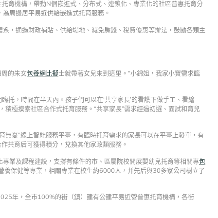
示范性托育機構，帶動N個嵌進式、分布式、連鎖化、專業化的社區普惠托育分
，為周邊居平易近供給嵌進式托育服務。
體系，通過財政補貼、供給場地、減免房錢、稅費優惠等辦法，鼓勵各類主
四周的朱女
包養網比擬
士就帶著女兒來到這里。“小錦姐，我家小寶需求臨
短期臨托，時間在半天內。孩子們可以在‘共享家長’的看護下做手工、看繪
，積極摸索社區合作式托育服務。“共享家長”需求經過初選、面試和育兒
育無憂”線上智能服務平臺，有臨時托育需求的家長可以在平臺上發單，有
合作共育后可獲得積分，兌換其他家政類服務。
化專業及課程建設，支撐有條件的市、區屬院校開展嬰幼兒托育等相關專
包
養保健等專業，相關專業在校生約6000人，并先后與30多家公司樹立了
025年，全市100%的街（鎮）建有公建平易近營普惠托育機構，各街