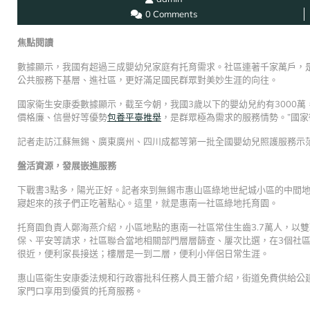
0 Comments
焦點閱讀
數據顯示，我國有超過三成嬰幼兒家庭有托育需求。社區連著千家萬戶，
公共服務下基層、進社區，更好滿足國民群眾對美妙生涯的向往。
國家衛生安康委數據顯示，截至今朝，我國3歲以下的嬰幼兒約有3000
價格廉、信譽好等優勢
包養平臺推舉
，是群眾極為需求的服務情勢。”國
記者走訪江蘇無錫、廣東廣州、四川成都等第一批全國嬰幼兒照護服務示
盤活資源，發展嵌進服務
下戰書3點多，陽光正好。記者來到無錫市惠山區綠地世紀城小區的中間
寢起來的孩子們正吃著點心。這里，就是惠南一社區綠地托育園。
托育園負責人鄭海燕介紹，小區地點的惠南一社區常住生齒3.7萬人，以
保、平安等請求，社區聯合當地相關部門層層篩查、屢次比選，在3個社
很近，便利家長接送；樓層是一到二層，便利小伴侶日常生涯。
惠山區衛生安康委法規和行政審批科任務人員王蕾介紹，街道免費供給公
家門口享用到優質的托育服務。