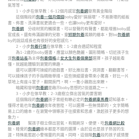
氣等等。
1、小步在傢早教：6-12個月感官
包養網
發育黃金階段
這個階段的
包養一個月價錢
baby愛好“搞損壞”，不易撕壞的紙板
書、佈書、洗澡書就更適合一些，也讓baby更有愛好。
包養網
分歧材質的觸摸書、可以發聲的有聲書，都能增進baby感
官成長。還有佈滿韻律的兒歌、童
短期包養
謠類的繪本，對ba
包養網
by的說話成長也有很好的安慰感化。
2、小步
包養行情
在傢早教：1-2歲合適認知程度
為1-2歲的baby選書，應當以顏色艷麗、圖形簡略、切近孩子生
涯
包養站長
為主停
包養價格
止
女大生包養俱樂部
選擇。孩子越能看
懂，就越能體驗到瀏覽的樂趣。
還可以選擇可操縱的遊戲書，好比推拉書、洞洞書、翻翻書等，
可以錘煉孩子的手指精緻舉措。這些操縱還會帶來小驚喜，好比一片
草地上有座斗室子，翻開房門，啊，一隻小雞跑出來瞭。
暗藏和發明
包養網
是啟示baby思想的Z佳道路之一。
3、小步在傢早教：2-3歲樹立傑出習氣的要害期
這個階段的
包養網
孩子曾經有瞭必定的
包養網車馬費
認知基本，
懂得才能也年
包養網
夜年夜晉陞，可以選擇一些無情節的，文字簡略
易上口的繪本，在瀏覽中領導孩子往摸索和思慮，激起孩子更多的想
象力。
包養網
幫孩子樹立傑出習氣，有關刷牙、便便、吃
包養網比較
飯、睡覺的
包養網
繪本都是不錯的選擇。由於這也是孩子熟習的生
涯，特殊能惹起小警惕靈的共識。同時，這個階
包養
段的孩子感情豐