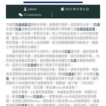
admin
2023 年 9 月 8 日
0 Comments
今朝用
包養網單次
瞭兩年多瞭，後果還不錯呢。這段時光以來，Z
包養
年夜的
包養
感觸感染就是孩子和我都真正學到瞭工具
包養網車馬費
，
我從一個小白母親，對育兒方面一問三不知到此刻別人口中的資深寶
媽，都是小步在傢早教的功績，小區的其他寶媽城市向我就教育兒方
面的常識。兒子此刻上幼兒園瞭，各方面都顯明優於同齡孩子，都是
小步在傢早教的功績呢。
我感到像我日常平凡沒時光，煩惱本身
包養
講欠好，愛好用故事
音頻取代親子共讀；把各類年夜獎繪本搬回傢，孩子卻看都不看……也
許良多傢長都沒認識到，我們選的繪本和講的方
包養
法都能夠是錯
的，這些方法都
包養網
隻會下降孩子的瀏覽愛好。
而瀏覽可以晉陞孩子的說話才能、想象力、認知才能等等。美國
有名瀏覽研討專傢吉姆·崔利斯在他的《朗誦
包養網
手冊》中也提出
包
養
，親子瀏覽越早開端越好。那應當若何親子共讀？讀什麼書？我們
隨著有10年經歷的親子瀏覽專傢李一慢教員一路了解一下狀況吧。
小步在傢早教：若何選，更合適baby本身成長？
給孩子選書，Z主要的就是適齡。無論是從書的材質、掀開的方
法、故事
包養
的desi
包養網
gn，都要依據baby本身成長的紀律往選
擇。尤其是3歲前的baby，選對書不只能培育baby的瀏覽愛好，還能
錘煉各類
包養網
才能，好比精緻舉措、說話成長、情感治理、行動習