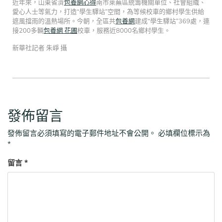
近年來，山東省濟
包養網心得
南市萊蕪區統籌機關單位、社會組織、
愛心人士等氣力，打造“學生驛站”空間，為等候校車的鄉村學生供給
遮風擋雨的溫熱場所。今朝，全區共
包養網
建成“學生驛站”369處，連
接200多輛
包養網 花圃
校車，服務近8000名鄉村學生。
新華社記者 朱崢 攝
發佈留言
發佈留言必須填寫的電子郵件地址不會公開。
必填欄位標示為
*
留言
*