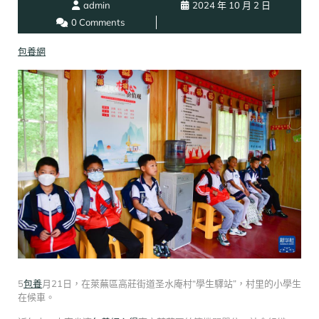
admin
2024 年 10 月 2 日
0 Comments
包養網
5
包養
月21日，在萊蕪區高莊街道圣水庵村“學生驛站”，村里的小學生
在候車。