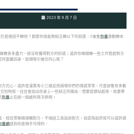
2023 年 9 月 7 日
麼仍是挽回不瞭他？那麼你很能夠缺乏瞭以下的前提，Z後隻
包養
激動瞭本
做瞭良多盡力，卻沒有獲得對方的好感；或許你做錯瞭一些工作惹起對方
若何富麗回身，從頭吸引後任的心呢？
對方花心、或許是漫罵有小三插足而損壞你們的情感等等，可是卻隻有多數
出分別時辰，往往會說出你身上一些缺乏的緣由，想要從頭站起來，就要學
防
包養
止在統一個處所再次摔倒。
風、短信等聯絡接觸對方，不竭送工具諂諛對方，自認為如許就可以或許請
包養網
感到你是順手可得的，