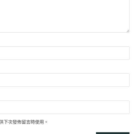
供下次發佈留言時使用。