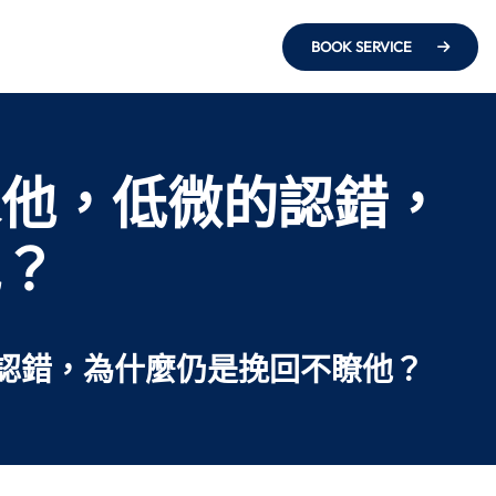
BOOK SERVICE
求他，低微的認錯，
他？
認錯，為什麼仍是挽回不瞭他？