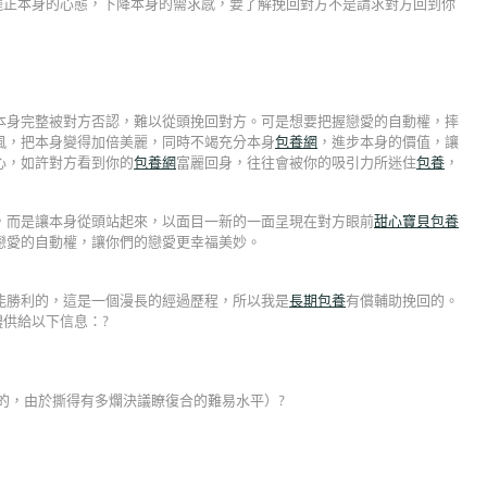
擺正本身的心態，下降本身的需求感，要了解挽回對方不是請求對方回到你
本身完整被對方否認，難以從頭挽回對方。可是想要把握戀愛的自動權，摔
風，把本身變得加倍美麗，同時不竭充分本身
包養網
，進步本身的價值，讓
心，如許對方看到你的
包養網
富麗回身，往往會被你的吸引力所迷住
包養
，
，而是讓本身從頭站起來，以面目一新的一面呈現在對方眼前
甜心寶貝包養
戀愛的自動權，讓你們的戀愛更幸福美妙。
能勝利的，這是一個漫長的經過歷程，所以我是
長期包養
有償輔助挽回的。
具體供給以下信息：?
的，由於撕得有多爛決議瞭復合的難易水平）?