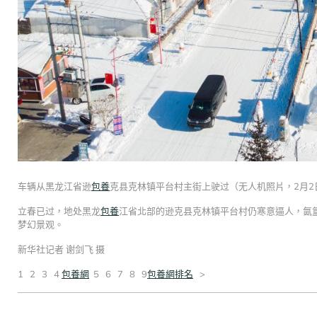
车辆从黑龙江省逊
包養
克县克林镇平台村主街上驶过（无人机照片，2月2
立春已过，地处黑龙
包養
江省北部的逊克县克林镇平台村仍寒意逼人，氤
梦幻景观。
新华社记者 谢剑飞 摄
1 2 3 4
包養網
5 6 7 8 9
包養網排名
>