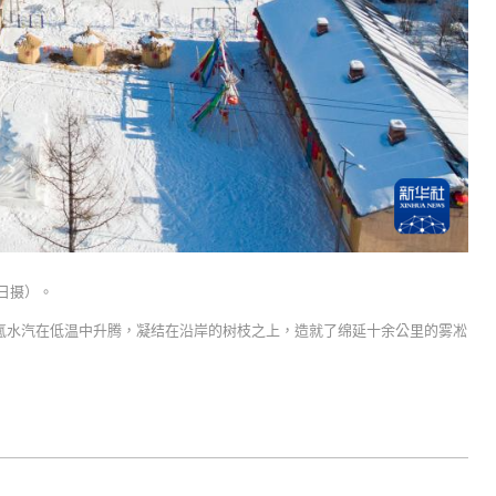
日摄）。
氲水汽在低温中升腾，凝结在沿岸的树枝之上，造就了绵延十余公里的雾凇