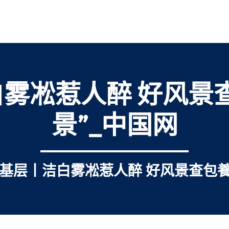
雾凇惹人醉 好风景
景”_中国网
基层丨洁白雾凇惹人醉 好风景查包養