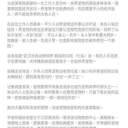
北京某医院保健科一位工作人员分析，弃养宠物的原因多种多样，首
要原因是经济状况。养宠物不仅耗费时间，而且需要不小的经济投
入，养不起就弃养的大有人在。
在这位工作人员看来，不少人对养宠物这件事认识不足：有些人缺乏
经验，养宠物的观念还停留在只要让宠物吃饱就行的阶段，但养了以
后才发现，犬会“拆家”，不让人省心。此外，主人家中有重大转折，
如搬家、家人生病、生孩子等，也是影响宠物是否被弃养的一个原
因。
自发组建“武汉流浪动物领养”群组的马凯（化名）说，有的人生完孩
子后害怕猫、犬传播疾病或伤害孩子，也会弃养宠物。
张楠无奈地说，许多人饲养宠物没有责任感，缺少科学养宠的知识及
长期规划，遇到突发情况时，往往“一弃了之”。
记者调查发现，宠物繁育市场鱼龙混杂也成为宠物弃养的源头之一。
有业内人士告诉记者，有的繁育人在繁育宠物时，只留下售价高的品
种，把普通品种或病宠“一窝一窝地往外扔”。
面对大量四处流浪的宠物，流浪宠物收容机构也爱莫能助。
平安阿福协会是位于江苏南京的一家流浪动物救助中心。换粮换水、
清理地上屎尿、更换尿垫、处理伤病患员、安排救助、不停接听咨询