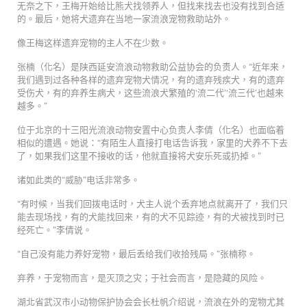
无奈之下，王梅开始给比熊犬找领养人，但找来找去也没有找到合适
的。最后，她将犬遗弃在当地一家流浪宠物救助站外。
像王梅这样遗弃宠物的主人不在少数。
张楠（化名）是陕西延安流浪动物救助公益协会的负责人。“近年来，
我们遇到过各种各样的遗弃宠物犬情况，有的遗弃残疾犬，有的遗弃
受伤犬，有的弃养生病犬，这些流浪犬繁殖的‘流二代’‘流三代’也越来
越多。”
位于北京的十三阳光流浪动物安置中心负责人李倩（化名）也面临着
相似的遭遇。她说：“有陌生人直接打电话告诉我，家里的犬养不下去
了，如果我们这里不接收的话，他就直接将犬安乐死或扔掉。”
诸如此类的“威胁”电话非常多。
“有时候，当我们回拨电话时，犬主人说个丢弃地点就离开了，我们只
能去现场找，有的犬能找回来，有的犬不见踪迹，有的犬被找到时已
经死亡。”李倩说。
“自己没有能力养好宠物，最后丢给我们收拾残局。”张楠称。
弃养，于宠物而言，是灭顶之灾；于社会而言，是隐藏的风险。
湖北省武汉市小动物保护协会会长杜帆介绍说，流浪在外的宠物尤其