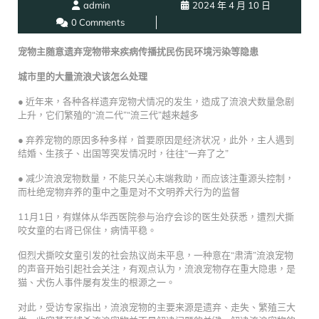
admin
2024 年 4 月 10 日
0 Comments
宠物主随意遗弃宠物带来疾病传播扰民伤民环境污染等隐患
城市里的大量流浪犬该怎么处理
● 近年来，各种各样遗弃宠物犬情况的发生，造成了流浪犬数量急剧
上升，它们繁殖的“流二代”“流三代”越来越多
● 弃养宠物的原因多种多样，首要原因是经济状况，此外，主人遇到
结婚、生孩子、出国等突发情况时，往往“一弃了之”
● 减少流浪宠物数量，不能只关心末端救助，而应该注重源头控制，
而杜绝宠物弃养的重中之重是对不文明养犬行为的监督
11月1日，有媒体从华西医院参与治疗会诊的医生处获悉，遭烈犬撕
咬女童的右肾已保住，病情平稳。
但烈犬撕咬女童引发的社会热议尚未平息，一种意在“肃清”流浪宠物
的声音开始引起社会关注，有观点认为，流浪宠物存在重大隐患，是
猫、犬伤人事件屡有发生的根源之一。
对此，受访专家指出，流浪宠物的主要来源是遗弃、走失、繁殖三大