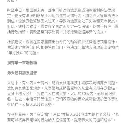
时至今日，我国尚未有一部专门针对流浪宠物或动物福利的法律规
定，也没有法律明确禁止和惩治遗弃宠物行为，加之养犬管理执法不
到位，流浪宠物繁殖无人过问，导致流浪宠物处于失控和无序状态。
对此，钱叶芳建议，需要在全国层面制定一部法律，处罚手段应当囊
括行政拘留、罚款甚至刑事处罚，并考虑动物遗弃罪的设立。
杜帆建议，应该在国家层面出台专门的动物保护法律进行顶层设计，
依法确定主管部门和相关管理部门，解决部门和地方治理流浪宠物时
“单打独斗”的问题。
摒弃单一末端救助
源头控制加强监督
采访中，有业内人士提出，能否尝试用科技手段解决宠物弃养问题。
比如有其他国家规定，从事繁殖或销售宠物的从业者必须在宠物猫、
犬身上植入芯片，宠物主人在购买猫、犬后的30天内，必须登记姓
名、住址、电话号码等信息。已饲养宠物的民众或动物保护团体等也
有给猫、犬植入芯片的义务。
在张楠看来，为自家宠物“上户口”并植入芯片应成为饲养者义务，“甚
至可以将弃养宠物的行为纳入征信范围，提高养犬的门槛和成本”。