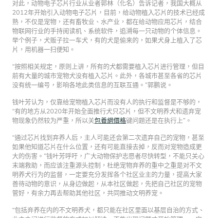
对此，动物电子芯片行业从业者郭林（化名）告诉记者，我国大概从
2012年开始引入动物电子芯片，目前，给动物植入芯片的技术已经成
熟，不仅是宠物，还有畜牧业、水产业，都在给动物应用芯片，结合
物联网行业的手持阅读机、系统软件，追溯每一只动物的个体信息。
举个例子，犬贩子拉一车犬，有的犬是偷来的，如果犬身上植入了芯
片，用机器一扫便知。
“按照相关规定，原则上讲，所有的犬都需要植入芯片进行管理，但目
前有大量的城市宠物犬没有植入芯片。此外，各城市甚至各省的芯片
没有统一编号，影响各地此类信息的互联互通。”郭鹏说。
钱叶芳认为，仅靠给宠物植入芯片而没有人的执行和监督是不够的，
“有的地方从2020年开始全面推行犬只芯片，但不文明养犬和遗弃宠
物现象仍然较为严重，所以关
包養網價格
键问题还是在执行上”。
“通过芯片找到弃养人后，主人可能还会第二次遗弃自己的宠物，甚至
如果他知道芯片在什么位置，还有可能直接去掉，反而对宠物造成更
大的伤害。”钱叶芳呼吁，广大动物保护志愿者尽快转型，不能只关心
末端救助，而应该注重源头控制，杜绝宠物弃养的重中之重是对不文
明养犬行为的监督，一定要充分发挥各个社区业主的力量，提高大家
善待动物的意识，从身边做起，从本社区做起，先把自己社区的宠物
管好，有余力再去帮助其他社区，共同推动文明养宠。
“包括弃养在内的不文明养犬，都只能在社区里面以基层自治的方式、