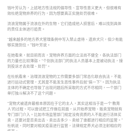
钱叶芳认为，上述地方性法规的倡导性、宣导性意义更大，但很难有
效杜绝宠物弃养的行为，因为想要真正实施处罚很难。
流浪宠物属于流浪在外的生物，它们造成他人损害后，难以找到具体
的责任主体进行追责。
“越来越多的地方养犬管理条例中写入禁止虐待、遗弃犬只，但少有能
够实施到位。”钱叶芳说。
在她看来，就目前而言，宠物弃养方面的立法尚不健全，各执法部门
的力量也比较薄弱，“个别执法部门的执法人员基本上是被动执法，接
到投诉才去处理、处罚”。
在杜帆看来，治理流浪宠物的工作需要多部门常态化联合执法，不能
进行运动式管理，尤其是不能发生恶性事件后就“搞一下”。因为执法
主体的不确定也导致了出现问题后所采取的方式不尽相同，一个部门
单打独斗解决不了这个问题。
“宠物犬被遗弃最根本原因在于它的主人，其实这相当于是一个‘教育
人’的过程。可以尝试把工作做在前面，从开始养宠物、贩卖宠物就有
专门部门介入。比如市场监管部门规定没有资质的人不能进行活体买
卖，还要对是否卖出去、卖出去多少、卖给了谁都进行相应的监管。”
杜帆说，同时要对相关疫苗进行监管，法律规定养犬必须注射相应的
疫苗。