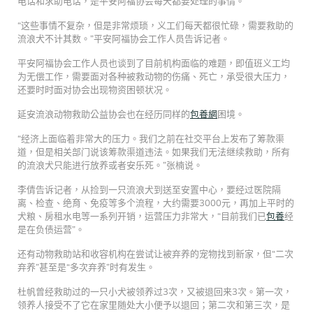
电话和求助电话，是平安阿福协会每天都要处理的事情。
“这些事情不复杂，但是非常烦琐，义工们每天都很忙碌，需要救助的
流浪犬不计其数。”平安阿福协会工作人员告诉记者。
平安阿福协会工作人员也谈到了目前机构面临的难题，即值班义工均
为无偿工作，需要面对各种被救动物的伤痛、死亡，承受很大压力，
还要时时面对协会出现物资困顿状况。
延安流浪动物救助公益协会也在经历同样的
包養網
困境。
“经济上面临着非常大的压力。我们之前在社交平台上发布了筹款渠
道，但是相关部门说该筹款渠道违法。如果我们无法继续救助，所有
的流浪犬只能进行放养或者安乐死。”张楠说。
李倩告诉记者，从捡到一只流浪犬到送至安置中心，要经过医院隔
离、检查、绝育、免疫等多个流程，大约需要3000元，再加上平时的
犬粮、房租水电等一系列开销，运营压力非常大，“目前我们已
包養
经
是在负债运营”。
还有动物救助站和收容机构在尝试让被弃养的宠物找到新家，但“二次
弃养”甚至是“多次弃养”时有发生。
杜帆曾经救助过的一只小犬被领养过3次，又被退回来3次。第一次，
领养人接受不了它在家里随处大小便予以退回；第二次和第三次，是