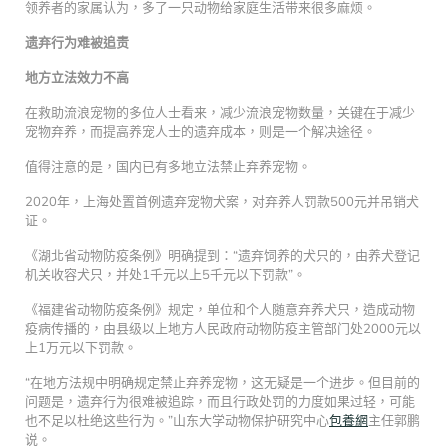
领养者的家属认为，多了一只动物给家庭生活带来很多麻烦。
遗弃行为难被追责
地方立法效力不高
在救助流浪宠物的多位人士看来，减少流浪宠物数量，关键在于减少
宠物弃养，而提高养宠人士的遗弃成本，则是一个解决途径。
值得注意的是，国内已有多地立法禁止弃养宠物。
2020年，上海处置首例遗弃宠物犬案，对弃养人罚款500元并吊销犬
证。
《湖北省动物防疫条例》明确提到：“遗弃饲养的犬只的，由养犬登记
机关收容犬只，并处1千元以上5千元以下罚款”。
《福建省动物防疫条例》规定，单位和个人随意弃养犬只，造成动物
疫病传播的，由县级以上地方人民政府动物防疫主管部门处2000元以
上1万元以下罚款。
“在地方法规中明确规定禁止弃养宠物，这无疑是一个进步。但目前的
问题是，遗弃行为很难被追踪，而且行政处罚的力度如果过轻，可能
也不足以杜绝这些行为。”山东大学动物保护研究中心
包養網
主任郭鹏
说。