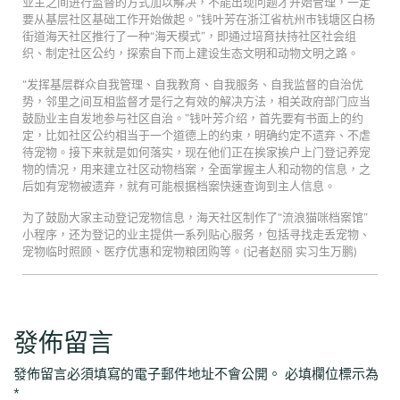
业主之间进行监督的方式加以解决，不能出现问题才开始管理，一定
要从基层社区基础工作开始做起。”钱叶芳在浙江省杭州市钱塘区白杨
街道海天社区推行了一种“海天模式”，即通过培育扶持社区社会组
织、制定社区公约，探索自下而上建设生态文明和动物文明之路。
“发挥基层群众自我管理、自我教育、自我服务、自我监督的自治优
势，邻里之间互相监督才是行之有效的解决方法，相关政府部门应当
鼓励业主自发地参与社区自治。”钱叶芳介绍，首先要有书面上的约
定，比如社区公约相当于一个道德上的约束，明确约定不遗弃、不虐
待宠物。接下来就是如何落实，现在他们正在挨家挨户上门登记养宠
物的情况，用来建立社区动物档案，全面掌握主人和动物的信息，之
后如有宠物被遗弃，就有可能根据档案快速查询到主人信息。
为了鼓励大家主动登记宠物信息，海天社区制作了“流浪猫咪档案馆”
小程序，还为登记的业主提供一系列贴心服务，包括寻找走丢宠物、
宠物临时照顾、医疗优惠和宠物粮团购等。(记者赵丽 实习生万鹏)
發佈留言
發佈留言必須填寫的電子郵件地址不會公開。
必填欄位標示為
*