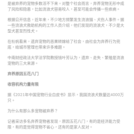
是被弃养的宠物多数活不下来。对整个社会而言，弃养宠物无形中成
了风险和隐患，比如流浪犬容易咬人，甚至可能会传播一些疾病。
根据公开信息，近年来，不少地方频繁发生流浪猫、犬伤人事件。据
一些流浪犬救助机构的工作人员介绍，他们发现的流浪犬，不少是大
型犬甚至烈性犬。
在杜帆看来，遗弃宠物的恶果转嫁给了社会，由社会为弃养行为兜
底，给城市管理也带来许多难题。
中南财经政法大学法学院教授钱叶芳认为，遗弃、走失、繁殖是流浪
宠物的三大来源。
弃养原因五花八门
收容机构力量有限
据《2021年中国宠物行业白皮书》显示，我国流浪犬数量达4000万
只。
为什么有那么多宠物被弃养？
记者采访多名弃养宠物者发现，原因五花八门，有的是经济能力受
限，有的是觉得宠物不省心，还有的是家人反对。