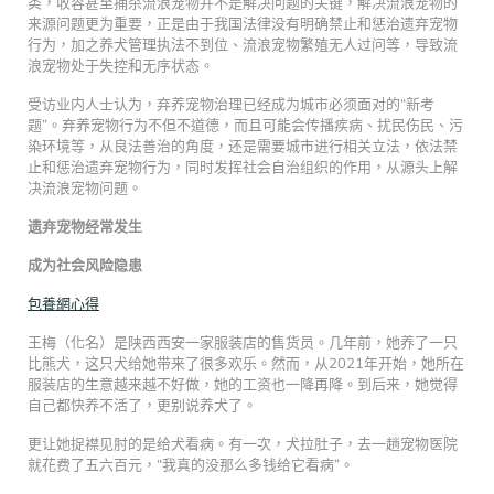
类，收容甚至捕杀流浪宠物并不是解决问题的关键，解决流浪宠物的
来源问题更为重要，正是由于我国法律没有明确禁止和惩治遗弃宠物
行为，加之养犬管理执法不到位、流浪宠物繁殖无人过问等，导致流
浪宠物处于失控和无序状态。
受访业内人士认为，弃养宠物治理已经成为城市必须面对的“新考
题”。弃养宠物行为不但不道德，而且可能会传播疾病、扰民伤民、污
染环境等，从良法善治的角度，还是需要城市进行相关立法，依法禁
止和惩治遗弃宠物行为，同时发挥社会自治组织的作用，从源头上解
决流浪宠物问题。
遗弃宠物经常发生
成为社会风险隐患
包養網心得
王梅（化名）是陕西西安一家服装店的售货员。几年前，她养了一只
比熊犬，这只犬给她带来了很多欢乐。然而，从2021年开始，她所在
服装店的生意越来越不好做，她的工资也一降再降。到后来，她觉得
自己都快养不活了，更别说养犬了。
更让她捉襟见肘的是给犬看病。有一次，犬拉肚子，去一趟宠物医院
就花费了五六百元，“我真的没那么多钱给它看病”。