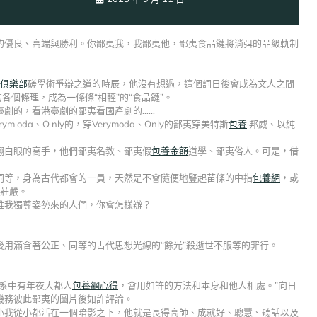
的優良、高端與勝利。你鄙夷我，我鄙夷他，鄙夷食品鏈將消弭的品級軌制
俱樂部
磋學術爭辯之道的時辰，他沒有想過，這個詞日後會成為文人之間
各個條理，成為一條條“相輕”的“食品鏈”。
臺劇的，看港臺劇的鄙夷看國產劇的……
rym oda、O nly的，穿Verymoda、Only的鄙夷穿美特斯
包養
·邦威、以純
翻白眼的高手，他們鄙夷名教、鄙夷假
包養金額
道學、鄙夷俗人。可是，借
！
同等，身為古代都會的一員，天然是不會隨便地豎起苗條的中指
包養網
，或
的莊嚴。
唯我獨尊姿勢來的人們，你會怎樣辦？
用滿含著公正、同等的古代思想光線的“餘光”殺逝世不服等的罪行。
系中有年夜大都人
包養網心得
，會用如許的方法和本身和他人相處。”向日
機務彼此鄙夷的圖片後如許評論。
小我從小都活在一個暗影之下，他就是長得高帥、成就好、聰慧、聽話以及