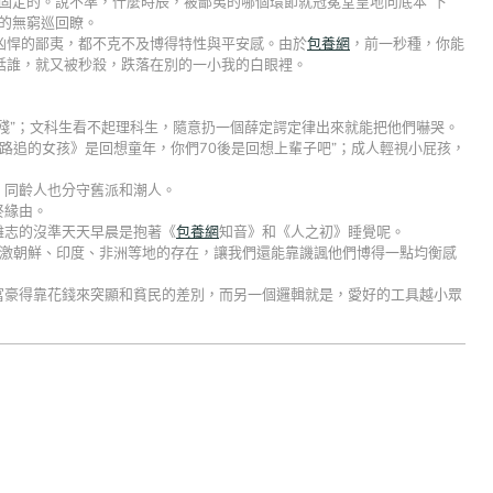
固定的。說不準，什麼時辰，被鄙夷的哪個環節就冠冕堂皇地向底本“下
的無窮巡回瞭。
凶悍的鄙夷，都不克不及博得特性與平安感。由於
包養網
，前一秒種，你能
話誰，就又被秒殺，跌落在別的一小我的白眼裡。
腦殘”；文科生看不起理科生，隨意扔一個薛定諤定律出來就能把他們嚇哭。
一路追的女孩》是回想童年，你們70後是回想上輩子吧”；成人輕視小屁孩，
，同齡人也分守舊派和潮人。
終緣由。
雜志的沒準天天早晨是抱著《
包養網
知音》和《人之初》睡覺呢。
感激朝鮮、印度、非洲等地的存在，讓我們還能靠譏諷他們博得一點均衡感
富豪得靠花錢來突顯和貧民的差別，而另一個邏輯就是，愛好的工具越小眾