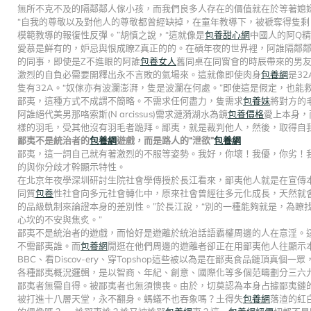
無所不克不及的隔鄰鄰人傢小孩，而我們良多人存在的價值就在於等著媳
“自我的尊敬以及對他人的尊敬都曾經缺掉，在童年教導下，被褫奪得隻剩
模範教導的報復性反彈。”胡慎之說，“這就像是
包養甜心網
中國人的阿Q
愛慕是鮮有的，妒忌與恨成瞭Z真正的的。在碩年夜的世界裡，阿誰隔鄰
的同事，即使是Z不進眼的阿誰
包養女人
舊同桌在同窗會的時辰帶來的男友
激烈的自負必需要開釋出永不言敗的氣場來。這就像即使肉身
包養網
是3
隻有32A。“奴傢亦有波瀾澎湃，隻是波瀾在何處。”即使這是假定，也能
鄙夷，這種方式不成謂不簡略。不需求任何盡力，隻需求
包養妹
將對方的
阿誰絕代美男那咯索斯(N arcissus)需求漣漪湖水為鏡
包養價格
愛上本身，
樣的羽毛，受其他沒有羽毛者跪拜。鄙夷，就是裁判他人，然後，取得自
鄙夷不是統治者的
包養網
遊戲，而是路人的“泄欲”
包養網
鄙夷，這一詞自己就有著激烈的不服等姿勢。我好，你壞！我優，你劣！
的與你分歧才幹顯示特性。
在北京年夜學深圳研討生院社會學傳授於長江看來，鄙夷他人就是在宣傳
同質
包養
性社會向多元社會轉化中，原來社會曾經往多元化成長，天然就
的品級軌制來論證本身的差別性。”於長江說，“別的一種能夠就是，為瞭
心坎的不安與焦炙。”
鄙夷不是統治者的遊戲，而恰好是遊離於統治話語霸權周邊的人在意淫。
不需鄙夷誰。而
包養網
閒逛在他們周邊的遊離者卻正在用鄙夷他人往顯示
BBC、看Discov-ery、穿Topshop這些被以為是在鄙夷食品鏈頂
各種鄙夷概況邏輯，是以智商、年紀、創意、國際化等多個范疇劃分三六
鄙夷者無需自得。被鄙夷者也無須懊喪。由於，切莫認為本身占據鄙夷鏈
被打進十八層天堂，永不翻身。螞蟻不也吞象嗎？土得失
包養網
落渣的紅