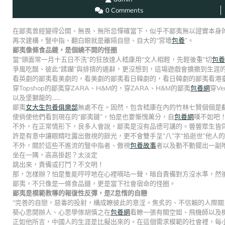
0 Comments
在鄙夷曾經變得公開、無畏、無所忌憚確當下，似乎不鄙夷無以證實本身
再次建構，豎中指、翻白眼就是離隔自戀、自大的“宮墻
包養
”。
鄙夷像條食品鏈，是個繞不開的怪圈
當“頭面常一月十五日不洗”的狂放達人嵇康用“文人相輕，先輕後重”切
包養
爭風吃醋、彼此“蹂躪”與排擠的遁辭，更沒想到，這場遊戲會擴撒到生涯的
看英劇的鄙夷看美劇的，看美劇的鄙夷看日韓劇的，看日韓劇的鄙夷看港
穿Topshop的鄙夷穿ZARA、H&M的，穿ZARA、H&M的鄙夷
包養網
穿Ve
以及堡獅龍的……
鄙夷
女大生包養俱樂部
無處不在。固然，包含嵇康在內的竹林七賢個個是
使倘使他們看到現在的“鄙夷鏈”，怕是也要慚愧萬分，自
包養網
嘆不如吧
不外，在正常情形下，良多人會說，鄙夷是沒有品德可講的。蕓蕓眾生皆
許是有意中讓眼睛吐露出傲視的餘光，更不會雙手呈“八”字“掐逝世”他人
不外，關於這些不進流的豎中指者、傲視
包養故事
者以及動不動擺出一副
坐在一隅，高高掛起？太淡定
跳出來，責備或打鬥？不文明！
那，怎樣辦？怕是隻能哼哼地在心裡嘀咕一聲，暗自責備對方沒水準，然後
鄙夷，不只像是一條食品鏈，更是當下社會宿命的怪圈。
鄙夷是模範教導的報復性反彈，是Z怠惰的自戀
“完善的自戀，惡毒的投射，構成瞭彼此的意淫。焦炙的、不信賴的人際關
葵心思開辦人、心思學傢胡慎之在
包養網
看瞭一張有關空姐、飛機師以及
正如他所言，中國人的生涯是比擬出來的。在這個需求模範的社會裡，每