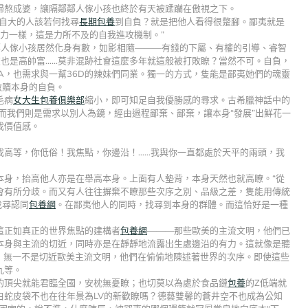
婦熬成婆，讓隔鄰鄰人傢小孩也終於有天被蹂躪在傲視之下。
自大的人該若何找尋
長期包養
到自負？就是把他人看得很蹩腳。鄙夷就是
精力一樣，這是力所不及的自我進攻機制。”
鄰人傢小孩居然化身有數，如影相隨———有錢的下屬、有權的引導、睿智
也是高帥富……莫非混跡社會這麼多年就這般被打敗瞭？當然不可。自負，
2A，也需求與一幫36D的辣妹們同業。獨一的方式，隻能是鄙夷她們的魂靈
救贖本身的自負。
毛病
女大生包養俱樂部
縮小，即可知足自我優勝感的尋求。古希臘神話中的
而我們則是需求以別人為鏡，經由過程鄙棄、鄙棄，讓本身“發展”出鮮花一
我價值感。
我高等，你低俗！我焦點，你邊沿！……我與你一直都處於天平的兩頭，我
本身，抬高他人亦是在舉高本身。上面有人墊背，本身天然也就高瞭。“從
會有所分歧。而又有人往往摒棄不瞭那些次序之別、品級之差，隻能用傳統
找尋認同
包養網
。在鄙夷他人的同時，找尋到本身的群體。而這恰好是一種
這正如真正的世界焦點的建構者
包養網
———那些歐美的主流文明，他們已
本身與主流的切近，同時亦是在靜靜地流露出生處邊沿的有力。這就像是聽
真個一眾，無一不是切近歐美主流文明，他們在偷偷地陳述著世界的次序。即使這些
九等。
的頂尖就能君臨全國，安枕無憂瞭；也切莫以為處於食品鏈
包養
的Z低端就
白蛇皮袋不也在往年景為LV的新歡瞭嗎？德藝雙馨的蒼井空不也成為公知