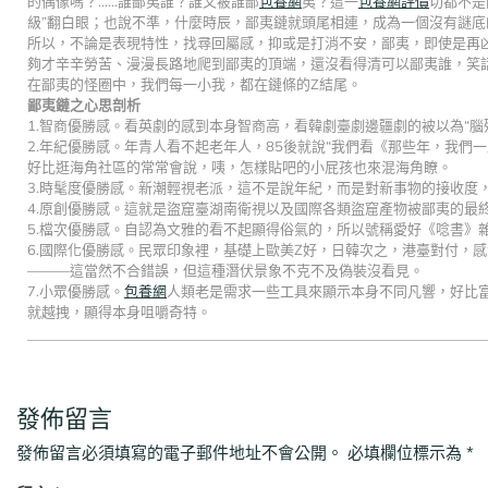
的偶像嗎？……誰鄙夷誰？誰又被誰鄙
包養網
夷？這一
包養網評價
切都不是
級”翻白眼；也說不準，什麼時辰，鄙夷鏈就頭尾相連，成為一個沒有謎底
所以，不論是表現特性，找尋回屬感，抑或是打消不安，鄙夷，即使是再
夠才辛辛勞苦、漫漫長路地爬到鄙夷的頂端，還沒看得清可以鄙夷誰，笑
在鄙夷的怪圈中，我們每一小我，都在鏈條的Z結尾。
鄙夷鏈之心思剖析
1.智商優勝感。看英劇的感到本身智商高，看韓劇臺劇邊疆劇的被以為“
2.年紀優勝感。年青人看不起老年人，85後就說“我們看《那些年，我們
好比逛海角社區的常常會說，咦，怎樣貼吧的小屁孩也來混海角瞭。
3.時髦度優勝感。新潮輕視老派，這不是說年紀，而是對新事物的接收度
4.原創優勝感。這就是盜窟臺湖南衛視以及國際各類盜窟產物被鄙夷的最
5.檔次優勝感。自認為文雅的看不起顯得俗氣的，所以號稱愛好《唸書》
6.國際化優勝感。民眾印象裡，基礎上歐美Z好，日韓次之，港臺對付，
———這當然不合錯誤，但這種潛伏景象不克不及偽裝沒看見。
7.小眾優勝感。
包養網
人類老是需求一些工具來顯示本身不同凡響，好比
就越拽，顯得本身咀嚼奇特。
發佈留言
發佈留言必須填寫的電子郵件地址不會公開。
必填欄位標示為
*