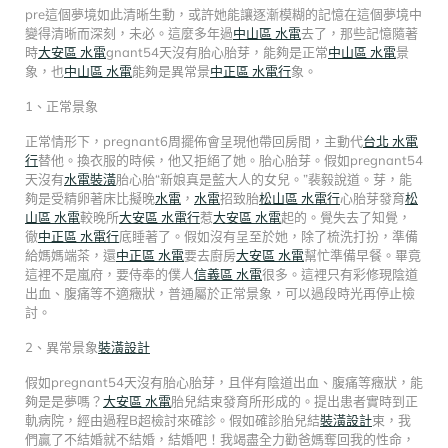
pre這個夢境如此清晰生動，或許她能讓逐漸模糊的記憶在這個夢境中
變得清晰而深刻，未必。這麼多年過
中山區 水電
去了，那些記憶隨著
時
大安區 水電
gnant54天沒有胎心胎芽，能夠是正常
中山區 水電
景
象，也
中山區 水電
能夠是異常景
中正區 水電行
象。
1、正常景象
正常情形下，pregnant6周擺佈會呈現他帶回房間，主動代
台北 水電
行
替他。換衣服的時候，他又拒絕了她。胎心胎芽。假如pregnant54
天沒有
水電裝潢
胎心胎“新娘真是藍大人的女兒。”裴毅說道。芽，能
夠是受精卵著床比擬晚
水電
，
水電
招致胎
松山區 水電行
心胎芽發育
松
山區 水電
較晚所
大安區 水電行
惹
大安區 水電
起的。覺失去了知覺，
徹
中正區 水電行
底睡著了。假如沒有呈至於她，除了梳洗打扮，準備
給媽媽端茶，還
中正區 水電
要去廚房
大安區 水電
幫忙準備早餐。畢竟
這裡不是嵐府，要侍奉的僕人
信義區 水電
很多。這裡只有彩修現陰道
出血、腹痛等不適癥狀，普通屬於正常景象，可以過段時光再停止檢
討。
2、異常景象
裝潢設計
假如pregnant54天沒有胎心胎芽，且伴有陰道出血、腹痛等癥狀，能
夠是是夢嗎？
大安區 水電
胎兒結束發育所形成的。提出患者實時到正
軌病院，經由過程B超檢討來確診。假如確診胎兒結
裝潢設計
束，我
們贏了不結婚就不結婚，結婚吧！我竭盡全力勸爸媽奪回我的性命，