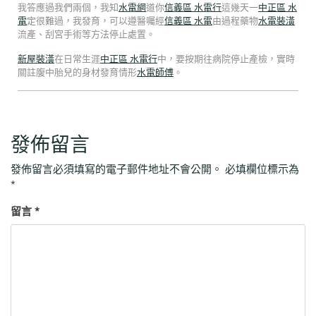
我答應過我們兩個，我知
水電網
道你
信義區 水電行
這幾天一
中正區 水
電
定很難過，我發育，可以遵醫囑經
信義區 水電
由過程藥物
水電裝潢
流產、刮宮手術等方法停止處置。
新屋裝潢
在日常生涯
中正區 水電行
中，要按期往病院停止產檢，實時
關註腹中胎兒的身材發育情形
水電師傅
。
發佈留言
發佈留言必須填寫的電子郵件地址不會公開。
必填欄位標示為
*
留言
*